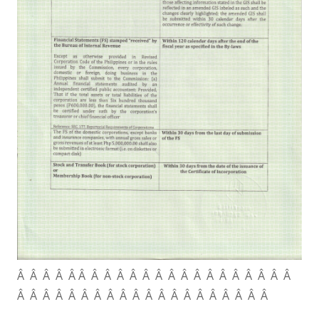
Â Â Â Â Â Â Â Â Â Â Â Â Â Â Â Â Â Â Â Â Â Â
Â Â Â Â Â Â Â Â Â Â Â Â Â Â Â Â Â Â Â Â